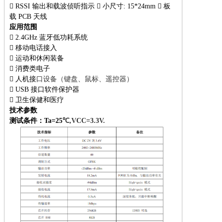

RSSI 输出和载波侦听指示  小尺寸: 15*24mm  板
载 PCB 天线
应用范围

2.4GHz 蓝牙低功耗系统

移动电话接入

运动和休闲装备

消费类电子

人机接
口设备（键盘、鼠标、遥控器）

USB 接口软件保护器

卫生保健和医疗
技术参数
测试条件：Ta=25
℃,VCC=3.3V.