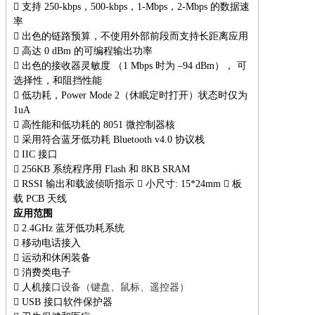
 支持 250-kbps，500-kbps，1-Mbps，2-Mbps 的数据速
率

出色的链路预算，不使用外部前段而支持长距离应用

高达 0 dBm 的可编程输出功率

出色的接收器灵敏度 （1 Mbps 时为 –94 dBm）， 可
选择性，和阻挡性能

低功耗，Power Mode 2（休眠定时打开）状态时仅为
1uA

高性能和低功耗的 8051 微控制器核

采用符合蓝牙低功耗 Bluetooth v4.0 协议栈

IIC 接口
 256KB 系统程序用 Flash 和 8KB SRAM

RSSI 输出和载波侦听指示  小尺寸: 15*24mm  板
载 PCB 天线
应用范围

2.4GHz 蓝牙低功耗系统

移动电话接入

运动和休闲装备

消费类电子

人机接
口设备（键盘、鼠标、遥控器）

USB 接口软件保护器