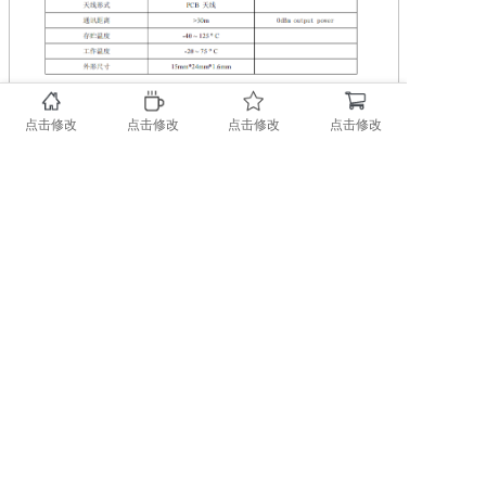
备注：
1 、模块的供电电压会影响发射功率，在工作电压范围
点击修改
点击修改
点击修改
点击修改
内，电压越低，发射功率越小。
2 、模块的工作温度变化时，中心频率会改变，只要不
超出工作温度范围，不影响应用。
3 、天线对通信距离有很大的影响，请正确安装模块。
4 、模块的安装方式会影响通信距离。