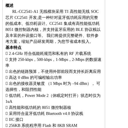
概述
RL-CC2541-A1 无线模块采用 TI 高性能无线 SOC
芯片 CC2541 开发;是一种针对蓝牙低功耗应用的完整
的低成本、低功耗设计。CC2541 集成有高性能低功耗
8051 微控制器内核，并支持蓝牙应用的 BLE 协议栈以
及丰富的外设接口等。 我们将提供完整硬件、软件参
考方案，缩短产品研发周期，为您节省成本投入。
基本特点
 2.4-GHz 符合低能耗规范和私有的 RF 片载系统
 支持 250-kbps，500-kbps，1-Mbps，2-Mbps 的数据速
率

出色的链路预算，不使用外部前段而支持长距离应用

高达 0 dBm 的可编程输出功率

出色的接收器灵敏度 （1 Mbps 时为 –94 dBm）， 可
选择性，和阻挡性能

低功耗，Power Mode 2（休眠定时打开）状态时仅为
1uA

高性能和低功耗的 8051 微控制器核

采用符合蓝牙低功耗 Bluetooth v4.0 协议栈

IIC 接口
 256KB 系统程序用 Flash 和 8KB SRAM