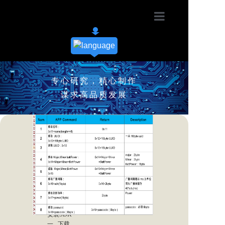
首页
产品展示
专心研究，精心制作
应用方案
谋求高品质发展
新闻资讯
Android SDK
欢迎使用瑞迪莱蓝牙标签，本质上
您可以从下面地址下载最新的
注意此SDK只能连接特定的服务
二． 协议
三 . 使用
2) 在回调方法里面获取设备信息
3) 获取蓝牙设备名称,蓝牙地址
更多内容请下载SDK查看示例程序.
下载
资料下载
它们是一种基于蓝牙4.0,4.2,5.0带有
Android SDK
Service UUID：00001803-494c-
1) 扫描设备
uuid（参见协议），用户可根据
iBeacon功能的蓝牙设备。
4f47-4943-544543480000
自己的需要修改。
目前我们的 Android SDK，主要提
关于瑞迪莱
供以下功能：
1. 扫描周围的iBeacon
联系我们
2. 修改beacon参数
3. 读取beacon uuid major minor 1 m
rssi
安装SDK
一 . 下载