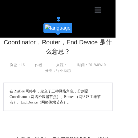
首页
产品展示
Coordinator，Router，End Device 是什
应用方案
么意思？
新闻资讯
浏览：16
作者：
来源：
时间：2019-09-10
分类：行业动态
资料下载
在 ZigBee 网络中，定义了三种网络角色，分别是
关于瑞迪莱
Coordinator（网络协调器节点）、Router （网络路由器节
点）、End Device（网络终端节点）。
联系我们